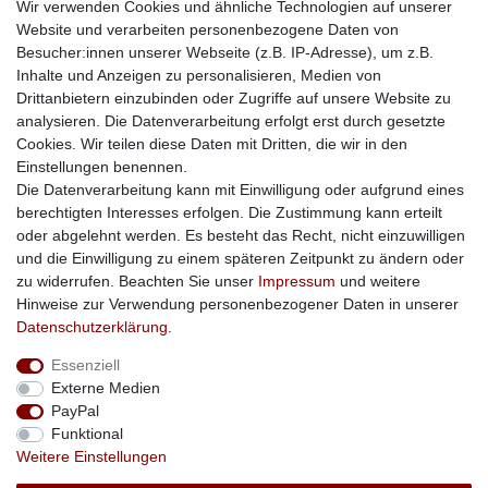
Mein Konto
Wir verwenden Cookies und ähnliche Technologien auf unserer
Website und verarbeiten personenbezogene Daten von
Konto
Besucher:innen unserer Webseite (z.B. IP-Adresse), um z.B.
Login
Inhalte und Anzeigen zu personalisieren, Medien von
Kontaktformular
Drittanbietern einzubinden oder Zugriffe auf unsere Website zu
analysieren. Die Datenverarbeitung erfolgt erst durch gesetzte
Cookies. Wir teilen diese Daten mit Dritten, die wir in den
Einstellungen benennen.
Impressum
Daten­schutz­erklärung
AGB
Die Datenverarbeitung kann mit Einwilligung oder aufgrund eines
berechtigten Interesses erfolgen. Die Zustimmung kann erteilt
oder abgelehnt werden. Es besteht das Recht, nicht einzuwilligen
Barrierefreiheitserklärung
Widerrufs­recht
und die Einwilligung zu einem späteren Zeitpunkt zu ändern oder
zu widerrufen. Beachten Sie unser
Impressum
und weitere
Hinweise zur Verwendung personenbezogener Daten in unserer
Kontakt
Vertrag widerrufen
Daten­schutz­erklärung
.
Essenziell
Externe Medien
PayPal
Funktional
Weitere Einstellungen