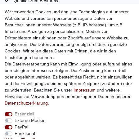
Qualität zum Bestpreis
Mein Konto
Wir verwenden Cookies und ähnliche Technologien auf unserer
Website und verarbeiten personenbezogene Daten von
Konto
Besucher:innen unserer Webseite (z.B. IP-Adresse), um z.B.
Login
Inhalte und Anzeigen zu personalisieren, Medien von
Kontaktformular
Drittanbietern einzubinden oder Zugriffe auf unsere Website zu
analysieren. Die Datenverarbeitung erfolgt erst durch gesetzte
Cookies. Wir teilen diese Daten mit Dritten, die wir in den
Einstellungen benennen.
Impressum
Daten­schutz­erklärung
AGB
Die Datenverarbeitung kann mit Einwilligung oder aufgrund eines
berechtigten Interesses erfolgen. Die Zustimmung kann erteilt
oder abgelehnt werden. Es besteht das Recht, nicht einzuwilligen
Barrierefreiheitserklärung
Widerrufs­recht
und die Einwilligung zu einem späteren Zeitpunkt zu ändern oder
zu widerrufen. Beachten Sie unser
Impressum
und weitere
Hinweise zur Verwendung personenbezogener Daten in unserer
Kontakt
Vertrag widerrufen
Daten­schutz­erklärung
.
Essenziell
Externe Medien
PayPal
Funktional