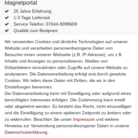
Magnetportal
25 Jahre Erfahrung
1-3 Tage Lieferzeit
Service Telefon: 07044-9098608
Qualität zum Bestpreis
Mein Konto
Wir verwenden Cookies und ähnliche Technologien auf unserer
Website und verarbeiten personenbezogene Daten von
Konto
Besucher:innen unserer Webseite (z.B. IP-Adresse), um z.B.
Login
Inhalte und Anzeigen zu personalisieren, Medien von
Kontaktformular
Drittanbietern einzubinden oder Zugriffe auf unsere Website zu
analysieren. Die Datenverarbeitung erfolgt erst durch gesetzte
Cookies. Wir teilen diese Daten mit Dritten, die wir in den
Einstellungen benennen.
Impressum
Daten­schutz­erklärung
AGB
Die Datenverarbeitung kann mit Einwilligung oder aufgrund eines
berechtigten Interesses erfolgen. Die Zustimmung kann erteilt
oder abgelehnt werden. Es besteht das Recht, nicht einzuwilligen
Barrierefreiheitserklärung
Widerrufs­recht
und die Einwilligung zu einem späteren Zeitpunkt zu ändern oder
zu widerrufen. Beachten Sie unser
Impressum
und weitere
Hinweise zur Verwendung personenbezogener Daten in unserer
Kontakt
Vertrag widerrufen
Daten­schutz­erklärung
.