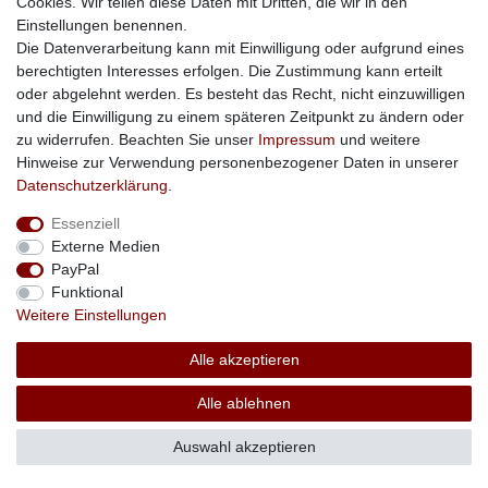
Cookies. Wir teilen diese Daten mit Dritten, die wir in den
Einstellungen benennen.
Impressum
Daten­schutz­erklärung
AGB
Die Datenverarbeitung kann mit Einwilligung oder aufgrund eines
berechtigten Interesses erfolgen. Die Zustimmung kann erteilt
oder abgelehnt werden. Es besteht das Recht, nicht einzuwilligen
Barrierefreiheitserklärung
Widerrufs­recht
und die Einwilligung zu einem späteren Zeitpunkt zu ändern oder
zu widerrufen. Beachten Sie unser
Impressum
und weitere
Hinweise zur Verwendung personenbezogener Daten in unserer
Kontakt
Vertrag widerrufen
Daten­schutz­erklärung
.
Essenziell
Externe Medien
PayPal
Funktional
Weitere Einstellungen
Alle akzeptieren
Alle ablehnen
Auswahl akzeptieren