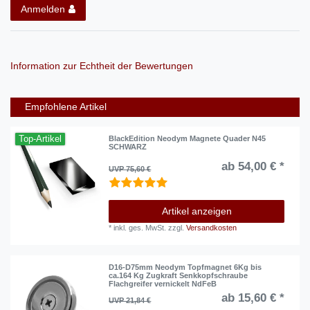
Anmelden
Information zur Echtheit der Bewertungen
Empfohlene Artikel
Top-Artikel
BlackEdition Neodym Magnete Quader N45
SCHWARZ
ab 54,00 € *
UVP 75,60 €
Artikel anzeigen
*
inkl. ges. MwSt.
zzgl.
Versandkosten
D16-D75mm Neodym Topfmagnet 6Kg bis
ca.164 Kg Zugkraft Senkkopfschraube
Flachgreifer vernickelt NdFeB
ab 15,60 € *
UVP 21,84 €