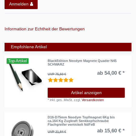
Anmelden
Information zur Echtheit der Bewertungen
Empfohlene Artikel
Top-Artikel
BlackEdition Neodym Magnete Quader N45
SCHWARZ
ab 54,00 € *
UVP 75,60 €
Artikel anzeigen
*
inkl. ges. MwSt.
zzgl.
Versandkosten
D16-D75mm Neodym Topfmagnet 6Kg bis
ca.164 Kg Zugkraft Senkkopfschraube
Flachgreifer vernickelt NdFeB
ab 15,60 € *
UVP 21,84 €