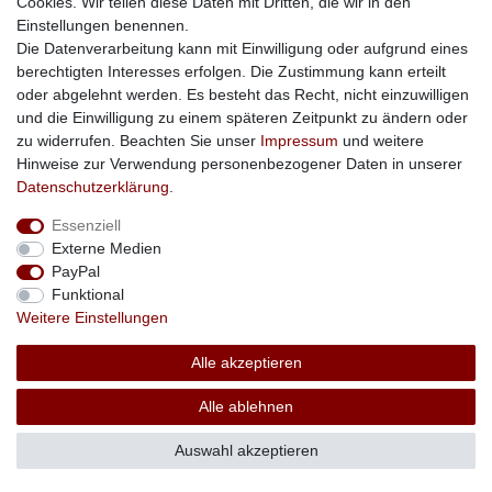
Cookies. Wir teilen diese Daten mit Dritten, die wir in den
Einstellungen benennen.
Impressum
Daten­schutz­erklärung
AGB
Die Datenverarbeitung kann mit Einwilligung oder aufgrund eines
berechtigten Interesses erfolgen. Die Zustimmung kann erteilt
oder abgelehnt werden. Es besteht das Recht, nicht einzuwilligen
Barrierefreiheitserklärung
Widerrufs­recht
und die Einwilligung zu einem späteren Zeitpunkt zu ändern oder
zu widerrufen. Beachten Sie unser
Impressum
und weitere
Hinweise zur Verwendung personenbezogener Daten in unserer
Kontakt
Vertrag widerrufen
Daten­schutz­erklärung
.
Essenziell
Externe Medien
PayPal
Funktional
Weitere Einstellungen
Alle akzeptieren
Alle ablehnen
Auswahl akzeptieren