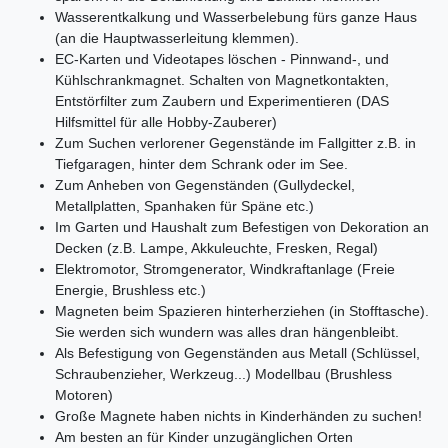
Wasserentkalkung und Wasserbelebung fürs ganze Haus
(an die Hauptwasserleitung klemmen).
EC-Karten und Videotapes löschen - Pinnwand-, und
Kühlschrankmagnet. Schalten von Magnetkontakten,
Entstörfilter zum Zaubern und Experimentieren (DAS
Hilfsmittel für alle Hobby-Zauberer)
Zum Suchen verlorener Gegenstände im Fallgitter z.B. in
Tiefgaragen, hinter dem Schrank oder im See.
Zum Anheben von Gegenständen (Gullydeckel,
Metallplatten, Spanhaken für Späne etc.)
Im Garten und Haushalt zum Befestigen von Dekoration an
Decken (z.B. Lampe, Akkuleuchte, Fresken, Regal)
Elektromotor, Stromgenerator, Windkraftanlage (Freie
Energie, Brushless etc.)
Magneten beim Spazieren hinterherziehen (in Stofftasche).
Sie werden sich wundern was alles dran hängenbleibt.
Als Befestigung von Gegenständen aus Metall (Schlüssel,
Schraubenzieher, Werkzeug...) Modellbau (Brushless
Motoren)
Große Magnete haben nichts in Kinderhänden zu suchen!
Am besten an für Kinder unzugänglichen Orten