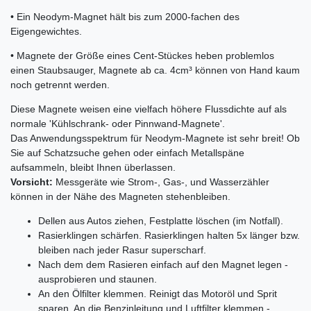
• Ein Neodym-Magnet hält bis zum 2000-fachen des
Eigengewichtes.
• Magnete der Größe eines Cent-Stückes heben problemlos
einen Staubsauger, Magnete ab ca. 4cm³ können von Hand kaum
noch getrennt werden.
Diese Magnete weisen eine vielfach höhere Flussdichte auf als
normale 'Kühlschrank- oder Pinnwand-Magnete'.
Das Anwendungsspektrum für Neodym-Magnete ist sehr breit! Ob
Sie auf Schatzsuche gehen oder einfach Metallspäne
aufsammeln, bleibt Ihnen überlassen.
Vorsicht:
Messgeräte wie Strom-, Gas-, und Wasserzähler
können in der Nähe des Magneten stehenbleiben.
Dellen aus Autos ziehen, Festplatte löschen (im Notfall).
Rasierklingen schärfen. Rasierklingen halten 5x länger bzw.
bleiben nach jeder Rasur superscharf.
Nach dem dem Rasieren einfach auf den Magnet legen -
ausprobieren und staunen.
An den Ölfilter klemmen. Reinigt das Motoröl und Sprit
sparen. An die Benzinleitung und Luftfilter klemmen -