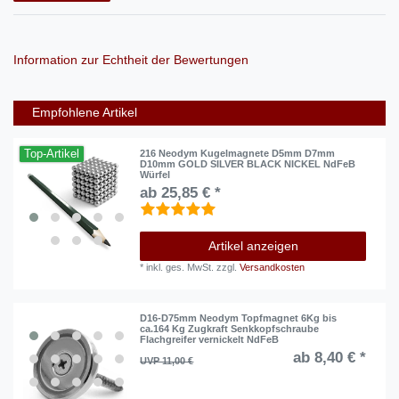
Information zur Echtheit der Bewertungen
Empfohlene Artikel
Top-Artikel
216 Neodym Kugelmagnete D5mm D7mm
D10mm GOLD SILVER BLACK NICKEL NdFeB
Würfel
ab 25,85 € *
Artikel anzeigen
*
inkl. ges. MwSt.
zzgl.
Versandkosten
D16-D75mm Neodym Topfmagnet 6Kg bis
ca.164 Kg Zugkraft Senkkopfschraube
Flachgreifer vernickelt NdFeB
ab 8,40 € *
UVP 11,00 €