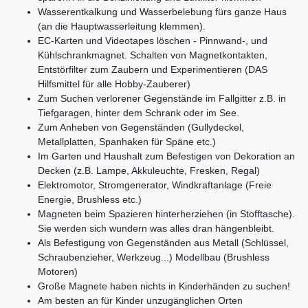
Wasserentkalkung und Wasserbelebung fürs ganze Haus
(an die Hauptwasserleitung klemmen).
EC-Karten und Videotapes löschen - Pinnwand-, und
Kühlschrankmagnet. Schalten von Magnetkontakten,
Entstörfilter zum Zaubern und Experimentieren (DAS
Hilfsmittel für alle Hobby-Zauberer)
Zum Suchen verlorener Gegenstände im Fallgitter z.B. in
Tiefgaragen, hinter dem Schrank oder im See.
Zum Anheben von Gegenständen (Gullydeckel,
Metallplatten, Spanhaken für Späne etc.)
Im Garten und Haushalt zum Befestigen von Dekoration an
Decken (z.B. Lampe, Akkuleuchte, Fresken, Regal)
Elektromotor, Stromgenerator, Windkraftanlage (Freie
Energie, Brushless etc.)
Magneten beim Spazieren hinterherziehen (in Stofftasche).
Sie werden sich wundern was alles dran hängenbleibt.
Als Befestigung von Gegenständen aus Metall (Schlüssel,
Schraubenzieher, Werkzeug...) Modellbau (Brushless
Motoren)
Große Magnete haben nichts in Kinderhänden zu suchen!
Am besten an für Kinder unzugänglichen Orten