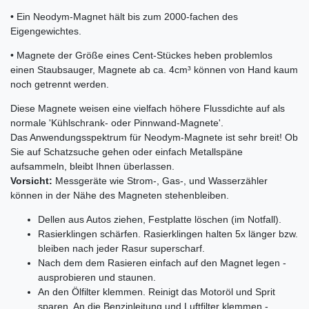
• Ein Neodym-Magnet hält bis zum 2000-fachen des
Eigengewichtes.
• Magnete der Größe eines Cent-Stückes heben problemlos
einen Staubsauger, Magnete ab ca. 4cm³ können von Hand kaum
noch getrennt werden.
Diese Magnete weisen eine vielfach höhere Flussdichte auf als
normale 'Kühlschrank- oder Pinnwand-Magnete'.
Das Anwendungsspektrum für Neodym-Magnete ist sehr breit! Ob
Sie auf Schatzsuche gehen oder einfach Metallspäne
aufsammeln, bleibt Ihnen überlassen.
Vorsicht:
Messgeräte wie Strom-, Gas-, und Wasserzähler
können in der Nähe des Magneten stehenbleiben.
Dellen aus Autos ziehen, Festplatte löschen (im Notfall).
Rasierklingen schärfen. Rasierklingen halten 5x länger bzw.
bleiben nach jeder Rasur superscharf.
Nach dem dem Rasieren einfach auf den Magnet legen -
ausprobieren und staunen.
An den Ölfilter klemmen. Reinigt das Motoröl und Sprit
sparen. An die Benzinleitung und Luftfilter klemmen -