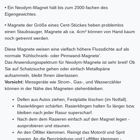
• Ein Neodym-Magnet hält bis zum 2000-fachen des
Eigengewichtes.
• Magnete der Größe eines Cent-Stückes heben problemlos
einen Staubsauger, Magnete ab ca. 4cm³ können von Hand kaum
noch getrennt werden.
Diese Magnete weisen eine vielfach höhere Flussdichte auf als
normale 'Kühlschrank- oder Pinnwand-Magnete'.
Das Anwendungsspektrum für Neodym-Magnete ist sehr breit! Ob
Sie auf Schatzsuche gehen oder einfach Metallspäne
aufsammeln, bleibt Ihnen überlassen.
Vorsicht:
Messgeräte wie Strom-, Gas-, und Wasserzähler
können in der Nähe des Magneten stehenbleiben.
Dellen aus Autos ziehen, Festplatte löschen (im Notfall).
Rasierklingen schärfen. Rasierklingen halten 5x länger bzw.
bleiben nach jeder Rasur superscharf.
Nach dem dem Rasieren einfach auf den Magnet legen -
ausprobieren und staunen.
An den Ölfilter klemmen. Reinigt das Motoröl und Sprit
sparen. An die Benzinleitung und Luftfilter klemmen -