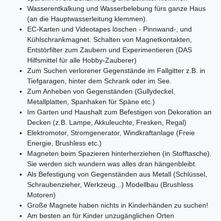
Wasserentkalkung und Wasserbelebung fürs ganze Haus
(an die Hauptwasserleitung klemmen).
EC-Karten und Videotapes löschen - Pinnwand-, und
Kühlschrankmagnet. Schalten von Magnetkontakten,
Entstörfilter zum Zaubern und Experimentieren (DAS
Hilfsmittel für alle Hobby-Zauberer)
Zum Suchen verlorener Gegenstände im Fallgitter z.B. in
Tiefgaragen, hinter dem Schrank oder im See.
Zum Anheben von Gegenständen (Gullydeckel,
Metallplatten, Spanhaken für Späne etc.)
Im Garten und Haushalt zum Befestigen von Dekoration an
Decken (z.B. Lampe, Akkuleuchte, Fresken, Regal)
Elektromotor, Stromgenerator, Windkraftanlage (Freie
Energie, Brushless etc.)
Magneten beim Spazieren hinterherziehen (in Stofftasche).
Sie werden sich wundern was alles dran hängenbleibt.
Als Befestigung von Gegenständen aus Metall (Schlüssel,
Schraubenzieher, Werkzeug...) Modellbau (Brushless
Motoren)
Große Magnete haben nichts in Kinderhänden zu suchen!
Am besten an für Kinder unzugänglichen Orten