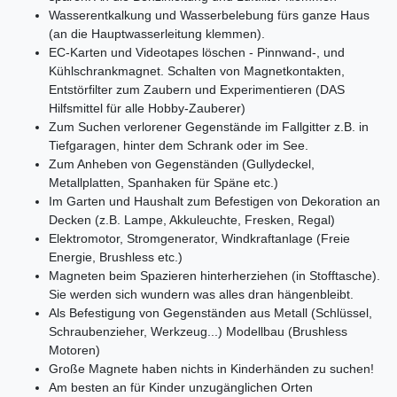
Wasserentkalkung und Wasserbelebung fürs ganze Haus
(an die Hauptwasserleitung klemmen).
EC-Karten und Videotapes löschen - Pinnwand-, und
Kühlschrankmagnet. Schalten von Magnetkontakten,
Entstörfilter zum Zaubern und Experimentieren (DAS
Hilfsmittel für alle Hobby-Zauberer)
Zum Suchen verlorener Gegenstände im Fallgitter z.B. in
Tiefgaragen, hinter dem Schrank oder im See.
Zum Anheben von Gegenständen (Gullydeckel,
Metallplatten, Spanhaken für Späne etc.)
Im Garten und Haushalt zum Befestigen von Dekoration an
Decken (z.B. Lampe, Akkuleuchte, Fresken, Regal)
Elektromotor, Stromgenerator, Windkraftanlage (Freie
Energie, Brushless etc.)
Magneten beim Spazieren hinterherziehen (in Stofftasche).
Sie werden sich wundern was alles dran hängenbleibt.
Als Befestigung von Gegenständen aus Metall (Schlüssel,
Schraubenzieher, Werkzeug...) Modellbau (Brushless
Motoren)
Große Magnete haben nichts in Kinderhänden zu suchen!
Am besten an für Kinder unzugänglichen Orten