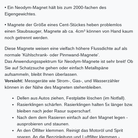
• Ein Neodym-Magnet hält bis zum 2000-fachen des
Eigengewichtes.
• Magnete der Größe eines Cent-Stückes heben problemlos
einen Staubsauger, Magnete ab ca. 4cm³ können von Hand kaum
noch getrennt werden.
Diese Magnete weisen eine vielfach höhere Flussdichte auf als
normale 'Kühlschrank- oder Pinnwand-Magnete'.
Das Anwendungsspektrum für Neodym-Magnete ist sehr breit! Ob
Sie auf Schatzsuche gehen oder einfach Metallspäne
aufsammeln, bleibt Ihnen überlassen.
Vorsicht:
Messgeräte wie Strom-, Gas-, und Wasserzähler
können in der Nähe des Magneten stehenbleiben.
Dellen aus Autos ziehen, Festplatte löschen (im Notfall).
Rasierklingen schärfen. Rasierklingen halten 5x länger bzw.
bleiben nach jeder Rasur superscharf.
Nach dem dem Rasieren einfach auf den Magnet legen -
ausprobieren und staunen.
An den Ölfilter klemmen. Reinigt das Motoröl und Sprit
sparen. An die Benzinleitung und Luftfilter klemmen -