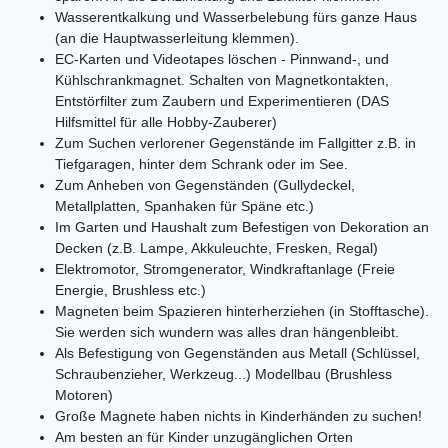
Wasserentkalkung und Wasserbelebung fürs ganze Haus
(an die Hauptwasserleitung klemmen).
EC-Karten und Videotapes löschen - Pinnwand-, und
Kühlschrankmagnet. Schalten von Magnetkontakten,
Entstörfilter zum Zaubern und Experimentieren (DAS
Hilfsmittel für alle Hobby-Zauberer)
Zum Suchen verlorener Gegenstände im Fallgitter z.B. in
Tiefgaragen, hinter dem Schrank oder im See.
Zum Anheben von Gegenständen (Gullydeckel,
Metallplatten, Spanhaken für Späne etc.)
Im Garten und Haushalt zum Befestigen von Dekoration an
Decken (z.B. Lampe, Akkuleuchte, Fresken, Regal)
Elektromotor, Stromgenerator, Windkraftanlage (Freie
Energie, Brushless etc.)
Magneten beim Spazieren hinterherziehen (in Stofftasche).
Sie werden sich wundern was alles dran hängenbleibt.
Als Befestigung von Gegenständen aus Metall (Schlüssel,
Schraubenzieher, Werkzeug...) Modellbau (Brushless
Motoren)
Große Magnete haben nichts in Kinderhänden zu suchen!
Am besten an für Kinder unzugänglichen Orten