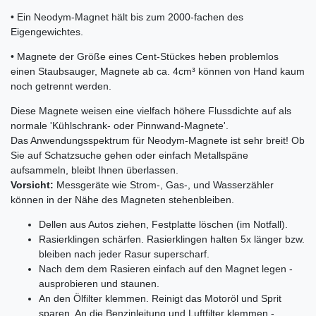
• Ein Neodym-Magnet hält bis zum 2000-fachen des
Eigengewichtes.
• Magnete der Größe eines Cent-Stückes heben problemlos
einen Staubsauger, Magnete ab ca. 4cm³ können von Hand kaum
noch getrennt werden.
Diese Magnete weisen eine vielfach höhere Flussdichte auf als
normale 'Kühlschrank- oder Pinnwand-Magnete'.
Das Anwendungsspektrum für Neodym-Magnete ist sehr breit! Ob
Sie auf Schatzsuche gehen oder einfach Metallspäne
aufsammeln, bleibt Ihnen überlassen.
Vorsicht:
Messgeräte wie Strom-, Gas-, und Wasserzähler
können in der Nähe des Magneten stehenbleiben.
Dellen aus Autos ziehen, Festplatte löschen (im Notfall).
Rasierklingen schärfen. Rasierklingen halten 5x länger bzw.
bleiben nach jeder Rasur superscharf.
Nach dem dem Rasieren einfach auf den Magnet legen -
ausprobieren und staunen.
An den Ölfilter klemmen. Reinigt das Motoröl und Sprit
sparen. An die Benzinleitung und Luftfilter klemmen -