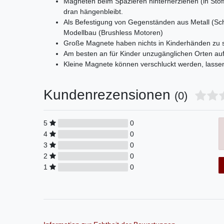
Magneten beim Spazieren hinterherziehen (in Stof
dran hängenbleibt.
Als Befestigung von Gegenständen aus Metall (Sch
Modellbau (Brushless Motoren)
Große Magnete haben nichts in Kinderhänden zu
Am besten an für Kinder unzugänglichen Orten a
Kleine Magnete können verschluckt werden, lassen 
Kundenrezensionen
(0)
5
0
4
0
3
0
2
0
1
0