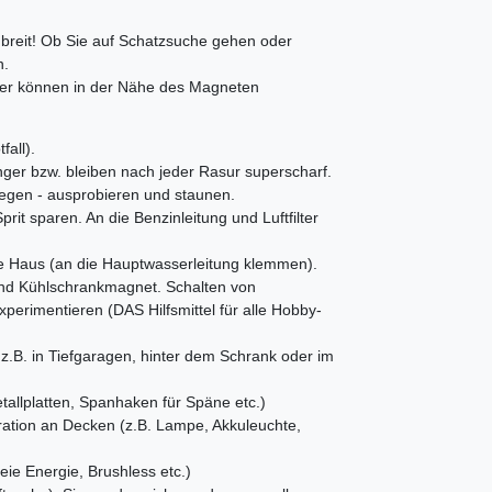
reit! Ob Sie auf Schatzsuche gehen oder
n.
er können in der Nähe des Magneten
fall).
änger bzw. bleiben nach jeder Rasur superscharf.
egen - ausprobieren und staunen.
rit sparen. An die Benzinleitung und Luftfilter
 Haus (an die Hauptwasserleitung klemmen).
und Kühlschrankmagnet. Schalten von
perimentieren (DAS Hilfsmittel für alle Hobby-
z.B. in Tiefgaragen, hinter dem Schrank oder im
llplatten, Spanhaken für Späne etc.)
ation an Decken (z.B. Lampe, Akkuleuchte,
eie Energie, Brushless etc.)