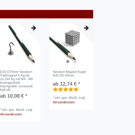
D16-D75mm Neodym-
Neodym Magnet Kugel
Topfmagnet 6 Kg bis
N45 D5-50mm
ca.164 Kg mit M4 - M8
Innengewinde
ab 12,74 € *
Flachgreifer vernickelt
NdFeB
ab 10,08 € *
*
inkl. ges. MwSt.
zzgl.
Versandkosten
*
inkl. ges. MwSt.
zzgl.
Versandkosten