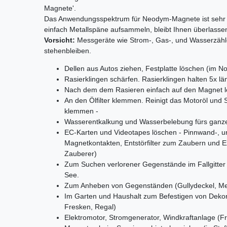
Magnete'.
Das Anwendungsspektrum für Neodym-Magnete ist sehr b
einfach Metallspäne aufsammeln, bleibt Ihnen überlasse
Vorsicht:
Messgeräte wie Strom-, Gas-, und Wasserzähl
stehenbleiben.
Dellen aus Autos ziehen, Festplatte löschen (im Not
Rasierklingen schärfen. Rasierklingen halten 5x l
Nach dem dem Rasieren einfach auf den Magnet l
An den Ölfilter klemmen. Reinigt das Motoröl und Sp
klemmen -
Wasserentkalkung und Wasserbelebung fürs ganze
EC-Karten und Videotapes löschen - Pinnwand-, 
Magnetkontakten, Entstörfilter zum Zaubern und Ex
Zauberer)
Zum Suchen verlorener Gegenstände im Fallgitter 
See.
Zum Anheben von Gegenständen (Gullydeckel, Meta
Im Garten und Haushalt zum Befestigen von Dekor
Fresken, Regal)
Elektromotor, Stromgenerator, Windkraftanlage (Fr