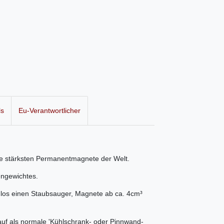
ls
Eu-Verantwortlicher
e stärksten Permanentmagnete der Welt.
engewichtes.
los einen Staubsauger, Magnete ab ca. 4cm³
auf als normale 'Kühlschrank- oder Pinnwand-