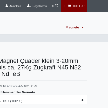
Anmelden
Registrieren
0
0
0,00 EUR
Magnete
agnet Quader klein 3-20mm
is ca. 27Kg Zugkraft N45 N52
t NdFeB
956
EAN Code
4250881114129
e Klammer der Variante