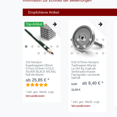
Information zur Echtheit der Bewertungen
Empfohlene Artikel
Top-Artikel
216 Neodym
D16-D75mm Neodym
Kugelmagnete D5mm
Topfmagnet 6Kg bis
D7mm D10mm GOLD
ca.164 Kg Zugkraft
SILVER BLACK NICKEL
Senkkopfschraube
NdFeB Würfel
Flachgreifer vernickelt
NdFeB
ab 25,85 € *
ab 8,40 € *
UVP
11,00 €
*
inkl. ges. MwSt.
zzgl.
Versandkosten
*
inkl. ges. MwSt.
zzgl.
Versandkosten