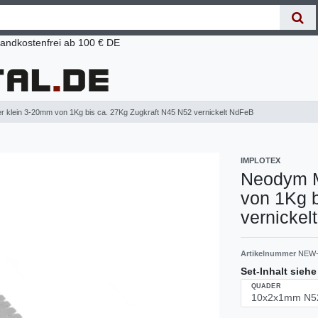
andkostenfrei ab 100 € DE
klein 3-20mm von 1Kg bis ca. 27Kg Zugkraft N45 N52 vernickelt NdFeB
IMPLOTEX
Neodym M
von 1Kg b
vernickel
Artikelnummer
NEW-
Set-Inhalt sieh
QUADER