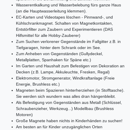
Wasserentkalkung und Wasserbelebung fürs ganze Haus
(an die Hauptwasserleitung klemmen).
EC-Karten und Videotapes löschen - Pinnwand-, und
Kühlschrankmagnet. Schalten von Magnetkontakten,
Entstörfilter zum Zaubern und Experimentieren (DAS
Hilfsmittel für alle Hobby-Zauberer)
Zum Suchen verlorener Gegenstände im Fallgitter z.B. in
Tiefgaragen, hinter dem Schrank oder im See.
Zum Anheben von Gegenständen (Gullydeckel,
Metallplatten, Spanhaken für Späne etc.)
Im Garten und Haushalt zum Befestigen von Dekoration an
Decken (z.B. Lampe, Akkuleuchte, Fresken, Regal)
Elektromotor, Stromgenerator, Windkraftanlage (Freie
Energie, Brushless etc.)
Magneten beim Spazieren hinterherziehen (in Stofftasche).
Sie werden sich wundern was alles dran hängenbleibt.
Als Befestigung von Gegenständen aus Metall (Schlüssel,
Schraubenzieher, Werkzeug...) Modellbau (Brushless
Motoren)
Große Magnete haben nichts in Kinderhänden zu suchen!
Am besten an für Kinder unzugänglichen Orten