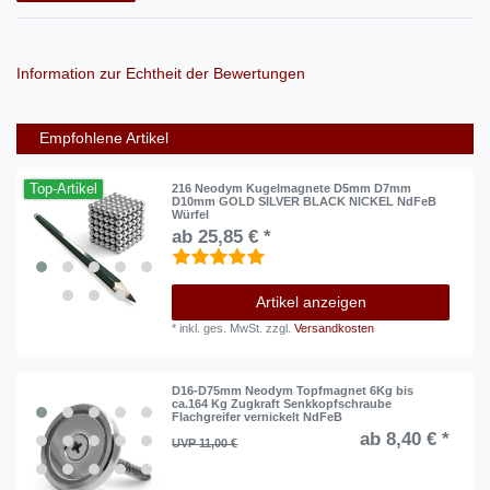
Information zur Echtheit der Bewertungen
Empfohlene Artikel
Top-Artikel
216 Neodym Kugelmagnete D5mm D7mm
D10mm GOLD SILVER BLACK NICKEL NdFeB
Würfel
ab 25,85 € *
Artikel anzeigen
*
inkl. ges. MwSt.
zzgl.
Versandkosten
D16-D75mm Neodym Topfmagnet 6Kg bis
ca.164 Kg Zugkraft Senkkopfschraube
Flachgreifer vernickelt NdFeB
ab 8,40 € *
UVP 11,00 €