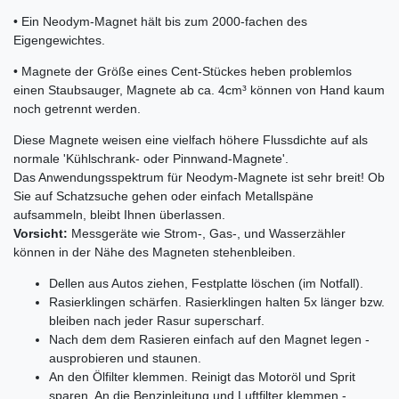
• Ein Neodym-Magnet hält bis zum 2000-fachen des
Eigengewichtes.
• Magnete der Größe eines Cent-Stückes heben problemlos
einen Staubsauger, Magnete ab ca. 4cm³ können von Hand kaum
noch getrennt werden.
Diese Magnete weisen eine vielfach höhere Flussdichte auf als
normale 'Kühlschrank- oder Pinnwand-Magnete'.
Das Anwendungsspektrum für Neodym-Magnete ist sehr breit! Ob
Sie auf Schatzsuche gehen oder einfach Metallspäne
aufsammeln, bleibt Ihnen überlassen.
Vorsicht:
Messgeräte wie Strom-, Gas-, und Wasserzähler
können in der Nähe des Magneten stehenbleiben.
Dellen aus Autos ziehen, Festplatte löschen (im Notfall).
Rasierklingen schärfen. Rasierklingen halten 5x länger bzw.
bleiben nach jeder Rasur superscharf.
Nach dem dem Rasieren einfach auf den Magnet legen -
ausprobieren und staunen.
An den Ölfilter klemmen. Reinigt das Motoröl und Sprit
sparen. An die Benzinleitung und Luftfilter klemmen -