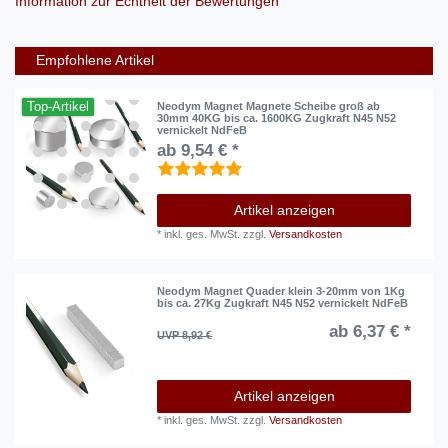
Information zur Echtheit der Bewertungen
Empfohlene Artikel
Top-Artikel
Neodym Magnet Magnete Scheibe groß ab
30mm 40KG bis ca. 1600KG Zugkraft N45 N52
vernickelt NdFeB
ab 9,54 € *
Artikel anzeigen
*
inkl. ges. MwSt.
zzgl.
Versandkosten
Neodym Magnet Quader klein 3-20mm von 1Kg
bis ca. 27Kg Zugkraft N45 N52 vernickelt NdFeB
ab 6,37 € *
UVP 8,92 €
Artikel anzeigen
*
inkl. ges. MwSt.
zzgl.
Versandkosten