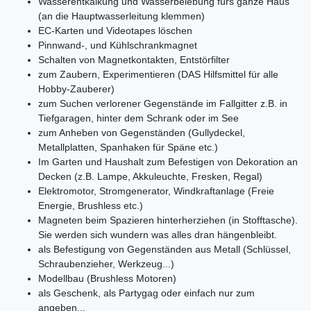
Wasserentkalkung und Wasserbelebung fürs ganze Haus
(an die Hauptwasserleitung klemmen)
EC-Karten und Videotapes löschen
Pinnwand-, und Kühlschrankmagnet
Schalten von Magnetkontakten, Entstörfilter
zum Zaubern, Experimentieren (DAS Hilfsmittel für alle
Hobby-Zauberer)
zum Suchen verlorener Gegenstände im Fallgitter z.B. in
Tiefgaragen, hinter dem Schrank oder im See
zum Anheben von Gegenständen (Gullydeckel,
Metallplatten, Spanhaken für Späne etc.)
Im Garten und Haushalt zum Befestigen von Dekoration an
Decken (z.B. Lampe, Akkuleuchte, Fresken, Regal)
Elektromotor, Stromgenerator, Windkraftanlage (Freie
Energie, Brushless etc.)
Magneten beim Spazieren hinterherziehen (in Stofftasche).
Sie werden sich wundern was alles dran hängenbleibt.
als Befestigung von Gegenständen aus Metall (Schlüssel,
Schraubenzieher, Werkzeug...)
Modellbau (Brushless Motoren)
als Geschenk, als Partygag oder einfach nur zum
angeben...