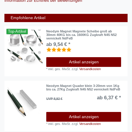
Information zur Echtheit der Bewertungen
Empfohlene Artikel
Top-Artikel
Neodym Magnet Magnete Scheibe groß ab
30mm 40KG bis ca. 1600KG Zugkraft N45 N52
vernickelt NdFeB
ab 9,54 € *
Artikel anzeigen
*
inkl. ges. MwSt.
zzgl.
Versandkosten
Neodym Magnet Quader klein 3-20mm von 1Kg
bis ca. 27Kg Zugkraft N45 N52 vernickelt NdFeB
ab 6,37 € *
UVP 8,92 €
Artikel anzeigen
*
inkl. ges. MwSt.
zzgl.
Versandkosten