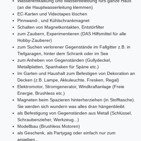
Wasserentkalkung und Wasserbelebung fürs ganze Haus
(an die Hauptwasserleitung klemmen)
EC-Karten und Videotapes löschen
Pinnwand-, und Kühlschrankmagnet
Schalten von Magnetkontakten, Entstörfilter
zum Zaubern, Experimentieren (DAS Hilfsmittel für alle
Hobby-Zauberer)
zum Suchen verlorener Gegenstände im Fallgitter z.B. in
Tiefgaragen, hinter dem Schrank oder im See
zum Anheben von Gegenständen (Gullydeckel,
Metallplatten, Spanhaken für Späne etc.)
Im Garten und Haushalt zum Befestigen von Dekoration an
Decken (z.B. Lampe, Akkuleuchte, Fresken, Regal)
Elektromotor, Stromgenerator, Windkraftanlage (Freie
Energie, Brushless etc.)
Magneten beim Spazieren hinterherziehen (in Stofftasche).
Sie werden sich wundern was alles dran hängenbleibt.
als Befestigung von Gegenständen aus Metall (Schlüssel,
Schraubenzieher, Werkzeug...)
Modellbau (Brushless Motoren)
als Geschenk, als Partygag oder einfach nur zum
angeben...