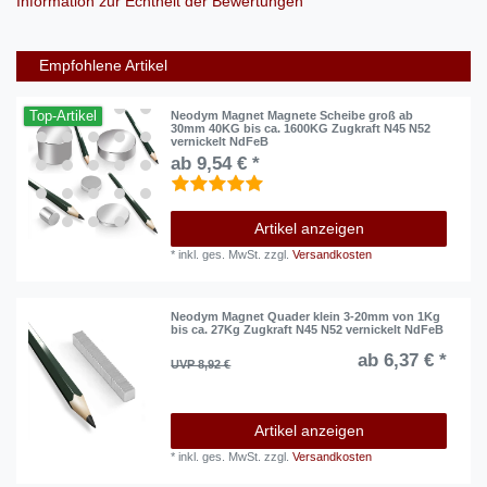
Information zur Echtheit der Bewertungen
Empfohlene Artikel
Top-Artikel
Neodym Magnet Magnete Scheibe groß ab
30mm 40KG bis ca. 1600KG Zugkraft N45 N52
vernickelt NdFeB
ab 9,54 € *
Artikel anzeigen
*
inkl. ges. MwSt.
zzgl.
Versandkosten
Neodym Magnet Quader klein 3-20mm von 1Kg
bis ca. 27Kg Zugkraft N45 N52 vernickelt NdFeB
ab 6,37 € *
UVP 8,92 €
Artikel anzeigen
*
inkl. ges. MwSt.
zzgl.
Versandkosten