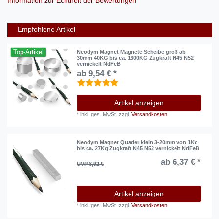
Information zur Echtheit der Bewertungen
Empfohlene Artikel
Top-Artikel
Neodym Magnet Magnete Scheibe groß ab
30mm 40KG bis ca. 1600KG Zugkraft N45 N52
vernickelt NdFeB
ab 9,54 € *
Artikel anzeigen
*
inkl. ges. MwSt.
zzgl.
Versandkosten
Neodym Magnet Quader klein 3-20mm von 1Kg
bis ca. 27Kg Zugkraft N45 N52 vernickelt NdFeB
ab 6,37 € *
UVP 8,92 €
Artikel anzeigen
*
inkl. ges. MwSt.
zzgl.
Versandkosten