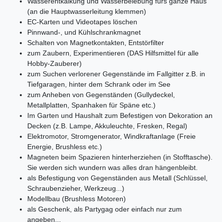
Wasserentkalkung und Wasserbelebung fürs ganze Haus
(an die Hauptwasserleitung klemmen)
EC-Karten und Videotapes löschen
Pinnwand-, und Kühlschrankmagnet
Schalten von Magnetkontakten, Entstörfilter
zum Zaubern, Experimentieren (DAS Hilfsmittel für alle
Hobby-Zauberer)
zum Suchen verlorener Gegenstände im Fallgitter z.B. in
Tiefgaragen, hinter dem Schrank oder im See
zum Anheben von Gegenständen (Gullydeckel,
Metallplatten, Spanhaken für Späne etc.)
Im Garten und Haushalt zum Befestigen von Dekoration an
Decken (z.B. Lampe, Akkuleuchte, Fresken, Regal)
Elektromotor, Stromgenerator, Windkraftanlage (Freie
Energie, Brushless etc.)
Magneten beim Spazieren hinterherziehen (in Stofftasche).
Sie werden sich wundern was alles dran hängenbleibt.
als Befestigung von Gegenständen aus Metall (Schlüssel,
Schraubenzieher, Werkzeug...)
Modellbau (Brushless Motoren)
als Geschenk, als Partygag oder einfach nur zum
angeben...