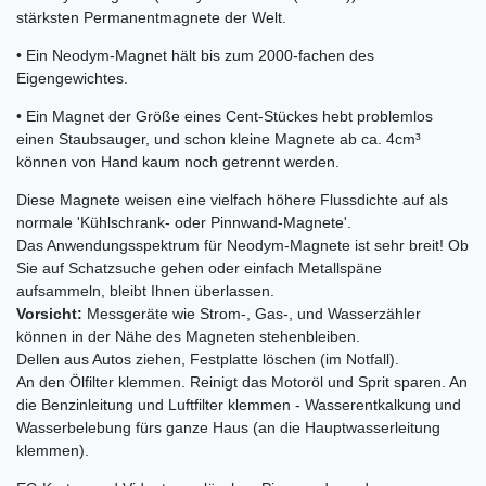
stärksten Permanentmagnete der Welt.
• Ein Neodym-Magnet hält bis zum 2000-fachen des
Eigengewichtes.
• Ein Magnet der Größe eines Cent-Stückes hebt problemlos
einen Staubsauger, und schon kleine Magnete ab ca. 4cm³
können von Hand kaum noch getrennt werden.
Diese Magnete weisen eine vielfach höhere Flussdichte auf als
normale 'Kühlschrank- oder Pinnwand-Magnete'.
Das Anwendungsspektrum für Neodym-Magnete ist sehr breit! Ob
Sie auf Schatzsuche gehen oder einfach Metallspäne
aufsammeln, bleibt Ihnen überlassen.
Vorsicht:
Messgeräte wie Strom-, Gas-, und Wasserzähler
können in der Nähe des Magneten stehenbleiben.
Dellen aus Autos ziehen, Festplatte löschen (im Notfall).
An den Ölfilter klemmen. Reinigt das Motoröl und Sprit sparen. An
die Benzinleitung und Luftfilter klemmen - Wasserentkalkung und
Wasserbelebung fürs ganze Haus (an die Hauptwasserleitung
klemmen).