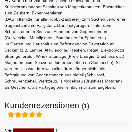
EC-Karten und Videotapes löschen Pinnwand-, und
Kühlschrankmagnet Schalten von Magnetkontakten, Entstörfilter
zum Zaubern, Experimentieren
(DAS Hilfsmittel für alle Hobby-Zauberer) zum Suchen verlorener
Gegenstände im Fallgitter z.B. in Tiefgaragen, hinter dem
Schrank oder im See zum Anheben von Gegenständen
(Gullydeckel, Metallplatten, Spanhaken für Späne etc.)
Im Garten und Haushalt zum Befestigen von Dekoration an
Decken (z.B. Lampe, Akkuleuchte, Fresken, Regal) Elektromotor,
Stromgenerator, Windkraftanlage (Freie Energie, Brushless etc.)
Magneten beim Spazieren hinterherziehen (in Stofftasche). Sie
werden sich wundern was alles dran hängenbleibt. als
Befestigung von Gegenständen aus Metall (Schlüssel,
Schraubenzieher, Werkzeug...) Modellbau (Brushless Motoren)
als Geschenk, als Partygag oder einfach nur zum angeben...
Kundenrezensionen
(1)
5
1