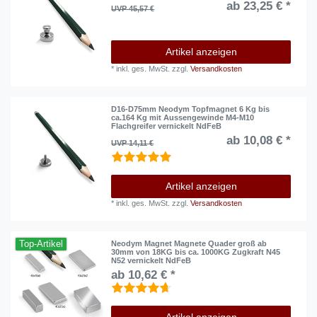
ab 23,25 € *
UVP 45,57 €
Artikel anzeigen
*
inkl. ges. MwSt.
zzgl.
Versandkosten
D16-D75mm Neodym Topfmagnet 6 Kg bis
ca.164 Kg mit Aussengewinde M4-M10
Flachgreifer vernickelt NdFeB
ab 10,08 € *
UVP 14,11 €
Artikel anzeigen
*
inkl. ges. MwSt.
zzgl.
Versandkosten
Top-Artikel
Neodym Magnet Magnete Quader groß ab
30mm von 18KG bis ca. 1000KG Zugkraft N45
N52 vernickelt NdFeB
ab 10,62 € *
Artikel anzeigen