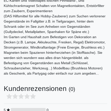
EC-Karten und Videotapes löschen Pinnwand-, und
Kühlschrankmagnet Schalten von Magnetkontakten, Entstörfilter
zum Zaubern, Experimentieren
(DAS Hilfsmittel für alle Hobby-Zauberer) zum Suchen verlorener
Gegenstände im Fallgitter z.B. in Tiefgaragen, hinter dem
Schrank oder im See zum Anheben von Gegenständen
(Gullydeckel, Metallplatten, Spanhaken für Späne etc.)
Im Garten und Haushalt zum Befestigen von Dekoration an
Decken (z.B. Lampe, Akkuleuchte, Fresken, Regal) Elektromotor,
Stromgenerator, Windkraftanlage (Freie Energie, Brushless etc.)
Magneten beim Spazieren hinterherziehen (in Stofftasche). Sie
werden sich wundern was alles dran hängenbleibt. als
Befestigung von Gegenständen aus Metall (Schlüssel,
Schraubenzieher, Werkzeug...) Modellbau (Brushless Motoren)
als Geschenk, als Partygag oder einfach nur zum angeben...
Kundenrezensionen
(0)
5
0