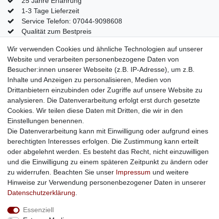
25 Jahre Erfahrung
1-3 Tage Lieferzeit
Service Telefon: 07044-9098608
Qualität zum Bestpreis
Mein Konto
Wir verwenden Cookies und ähnliche Technologien auf unserer
Website und verarbeiten personenbezogene Daten von
Konto
Besucher:innen unserer Webseite (z.B. IP-Adresse), um z.B.
Login
Inhalte und Anzeigen zu personalisieren, Medien von
Kontaktformular
Drittanbietern einzubinden oder Zugriffe auf unsere Website zu
analysieren. Die Datenverarbeitung erfolgt erst durch gesetzte
Cookies. Wir teilen diese Daten mit Dritten, die wir in den
Einstellungen benennen.
Impressum
Daten­schutz­erklärung
AGB
Die Datenverarbeitung kann mit Einwilligung oder aufgrund eines
berechtigten Interesses erfolgen. Die Zustimmung kann erteilt
oder abgelehnt werden. Es besteht das Recht, nicht einzuwilligen
Barrierefreiheitserklärung
Widerrufs­recht
und die Einwilligung zu einem späteren Zeitpunkt zu ändern oder
zu widerrufen. Beachten Sie unser
Impressum
und weitere
Hinweise zur Verwendung personenbezogener Daten in unserer
Kontakt
Vertrag widerrufen
Daten­schutz­erklärung
.
Essenziell