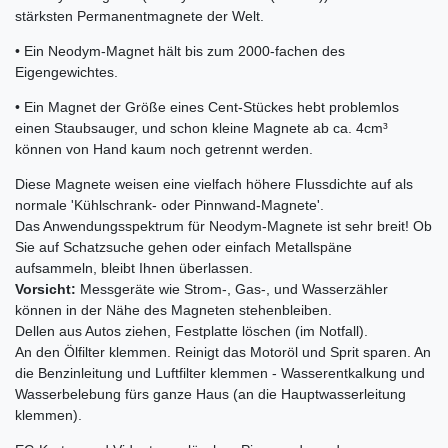
stärksten Permanentmagnete der Welt.
• Ein Neodym-Magnet hält bis zum 2000-fachen des
Eigengewichtes.
• Ein Magnet der Größe eines Cent-Stückes hebt problemlos
einen Staubsauger, und schon kleine Magnete ab ca. 4cm³
können von Hand kaum noch getrennt werden.
Diese Magnete weisen eine vielfach höhere Flussdichte auf als
normale 'Kühlschrank- oder Pinnwand-Magnete'.
Das Anwendungsspektrum für Neodym-Magnete ist sehr breit! Ob
Sie auf Schatzsuche gehen oder einfach Metallspäne
aufsammeln, bleibt Ihnen überlassen.
Vorsicht:
Messgeräte wie Strom-, Gas-, und Wasserzähler
können in der Nähe des Magneten stehenbleiben.
Dellen aus Autos ziehen, Festplatte löschen (im Notfall).
An den Ölfilter klemmen. Reinigt das Motoröl und Sprit sparen. An
die Benzinleitung und Luftfilter klemmen - Wasserentkalkung und
Wasserbelebung fürs ganze Haus (an die Hauptwasserleitung
klemmen).