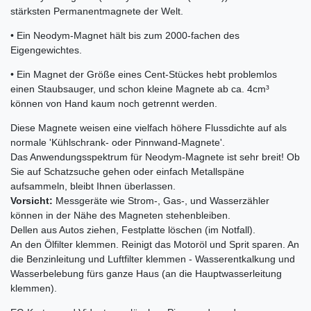
stärksten Permanentmagnete der Welt.
• Ein Neodym-Magnet hält bis zum 2000-fachen des
Eigengewichtes.
• Ein Magnet der Größe eines Cent-Stückes hebt problemlos
einen Staubsauger, und schon kleine Magnete ab ca. 4cm³
können von Hand kaum noch getrennt werden.
Diese Magnete weisen eine vielfach höhere Flussdichte auf als
normale 'Kühlschrank- oder Pinnwand-Magnete'.
Das Anwendungsspektrum für Neodym-Magnete ist sehr breit! Ob
Sie auf Schatzsuche gehen oder einfach Metallspäne
aufsammeln, bleibt Ihnen überlassen.
Vorsicht:
Messgeräte wie Strom-, Gas-, und Wasserzähler
können in der Nähe des Magneten stehenbleiben.
Dellen aus Autos ziehen, Festplatte löschen (im Notfall).
An den Ölfilter klemmen. Reinigt das Motoröl und Sprit sparen. An
die Benzinleitung und Luftfilter klemmen - Wasserentkalkung und
Wasserbelebung fürs ganze Haus (an die Hauptwasserleitung
klemmen).