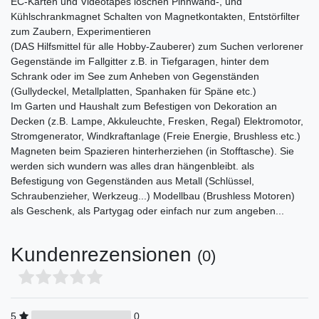
EC-Karten und Videotapes löschen Pinnwand-, und
Kühlschrankmagnet Schalten von Magnetkontakten, Entstörfilter
zum Zaubern, Experimentieren
(DAS Hilfsmittel für alle Hobby-Zauberer) zum Suchen verlorener
Gegenstände im Fallgitter z.B. in Tiefgaragen, hinter dem
Schrank oder im See zum Anheben von Gegenständen
(Gullydeckel, Metallplatten, Spanhaken für Späne etc.)
Im Garten und Haushalt zum Befestigen von Dekoration an
Decken (z.B. Lampe, Akkuleuchte, Fresken, Regal) Elektromotor,
Stromgenerator, Windkraftanlage (Freie Energie, Brushless etc.)
Magneten beim Spazieren hinterherziehen (in Stofftasche). Sie
werden sich wundern was alles dran hängenbleibt. als
Befestigung von Gegenständen aus Metall (Schlüssel,
Schraubenzieher, Werkzeug...) Modellbau (Brushless Motoren)
als Geschenk, als Partygag oder einfach nur zum angeben...
Kundenrezensionen
(0)
5
0