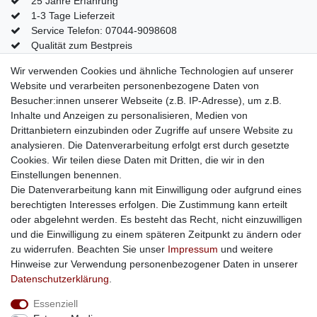
25 Jahre Erfahrung
1-3 Tage Lieferzeit
Service Telefon: 07044-9098608
Qualität zum Bestpreis
Mein Konto
Wir verwenden Cookies und ähnliche Technologien auf unserer
Website und verarbeiten personenbezogene Daten von
Konto
Besucher:innen unserer Webseite (z.B. IP-Adresse), um z.B.
Login
Inhalte und Anzeigen zu personalisieren, Medien von
Kontaktformular
Drittanbietern einzubinden oder Zugriffe auf unsere Website zu
analysieren. Die Datenverarbeitung erfolgt erst durch gesetzte
Cookies. Wir teilen diese Daten mit Dritten, die wir in den
Einstellungen benennen.
Impressum
Daten­schutz­erklärung
AGB
Die Datenverarbeitung kann mit Einwilligung oder aufgrund eines
berechtigten Interesses erfolgen. Die Zustimmung kann erteilt
oder abgelehnt werden. Es besteht das Recht, nicht einzuwilligen
Barrierefreiheitserklärung
Widerrufs­recht
und die Einwilligung zu einem späteren Zeitpunkt zu ändern oder
zu widerrufen. Beachten Sie unser
Impressum
und weitere
Hinweise zur Verwendung personenbezogener Daten in unserer
Kontakt
Vertrag widerrufen
Daten­schutz­erklärung
.
Essenziell