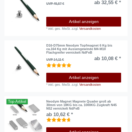
ab 32,55 € *
UVP 45,57 €
Artikel anzeigen
*
inkl. ges. MwSt.
zzgl.
Versandkosten
D16-D75mm Neodym Topfmagnet 6 Kg bis
ca.164 Kg mit Aussengewinde M4-M10
Flachgreifer vernickelt NdFeB
ab 10,08 € *
UVP 14,11 €
Artikel anzeigen
*
inkl. ges. MwSt.
zzgl.
Versandkosten
Top-Artikel
Neodym Magnet Magnete Quader groß ab
30mm von 18KG bis ca. 1000KG Zugkraft N45
N52 vernickelt NdFeB
ab 10,62 € *
Artikel anzeigen