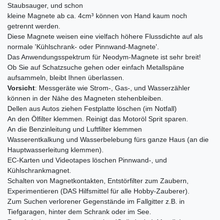
Staubsauger, und schon
kleine Magnete ab ca. 4cm³ können von Hand kaum noch
getrennt werden.
Diese Magnete weisen eine vielfach höhere Flussdichte auf als
normale 'Kühlschrank- oder Pinnwand-Magnete'.
Das Anwendungsspektrum für Neodym-Magnete ist sehr breit!
Ob Sie auf Schatzsuche gehen oder einfach Metallspäne
aufsammeln, bleibt Ihnen überlassen.
Vorsicht
: Messgeräte wie Strom-, Gas-, und Wasserzähler
können in der Nähe des Magneten stehenbleiben.
Dellen aus Autos ziehen Festplatte löschen (im Notfall)
An den Ölfilter klemmen. Reinigt das Motoröl Sprit sparen.
An die Benzinleitung und Luftfilter klemmen
Wasserentkalkung und Wasserbelebung fürs ganze Haus (an die
Hauptwasserleitung klemmen).
EC-Karten und Videotapes löschen Pinnwand-, und
Kühlschrankmagnet.
Schalten von Magnetkontakten, Entstörfilter zum Zaubern,
Experimentieren (DAS Hilfsmittel für alle Hobby-Zauberer).
Zum Suchen verlorener Gegenstände im Fallgitter z.B. in
Tiefgaragen, hinter dem Schrank oder im See.