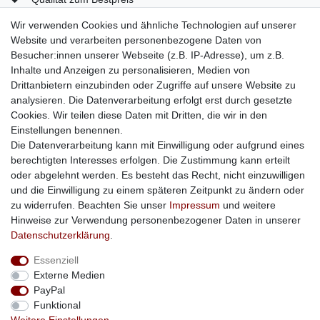
Mein Konto
Wir verwenden Cookies und ähnliche Technologien auf unserer
Website und verarbeiten personenbezogene Daten von
Konto
Besucher:innen unserer Webseite (z.B. IP-Adresse), um z.B.
Login
Inhalte und Anzeigen zu personalisieren, Medien von
Kontaktformular
Drittanbietern einzubinden oder Zugriffe auf unsere Website zu
analysieren. Die Datenverarbeitung erfolgt erst durch gesetzte
Cookies. Wir teilen diese Daten mit Dritten, die wir in den
Einstellungen benennen.
Impressum
Daten­schutz­erklärung
AGB
Die Datenverarbeitung kann mit Einwilligung oder aufgrund eines
berechtigten Interesses erfolgen. Die Zustimmung kann erteilt
oder abgelehnt werden. Es besteht das Recht, nicht einzuwilligen
Barrierefreiheitserklärung
Widerrufs­recht
und die Einwilligung zu einem späteren Zeitpunkt zu ändern oder
zu widerrufen. Beachten Sie unser
Impressum
und weitere
Hinweise zur Verwendung personenbezogener Daten in unserer
Kontakt
Vertrag widerrufen
Daten­schutz­erklärung
.
Essenziell
Externe Medien
PayPal
Funktional