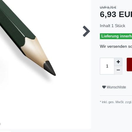
UVP 9,70 €
6,93 E
Inhalt
1
Stück
Lieferung inner
Wir versenden so
Wunschliste
* inkl. ges. MwSt. zzgl.