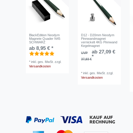
BlackEdition Neodym
D12 - D20mm Neodym
Magnete Quader N45
Pinnwandmagnet
SCHWARZ
vernickelt 4KG Pinnwand
Kegelmagnet
ab 8,95 € *
ab 27,09 €
UVP
*
37,93 €
*
inkl. ges. MwSt.
zzgl.
Versandkosten
*
inkl. ges. MwSt.
zzgl.
Versandkosten