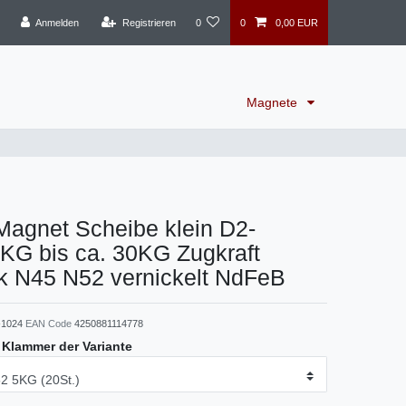
Anmelden
Registrieren
0
0
0,00 EUR
Magnete
agnet Scheibe klein D2-
G bis ca. 30KG Zugkraft
rk N45 N52 vernickelt NdFeB
1024
EAN Code
4250881114778
e Klammer der Variante