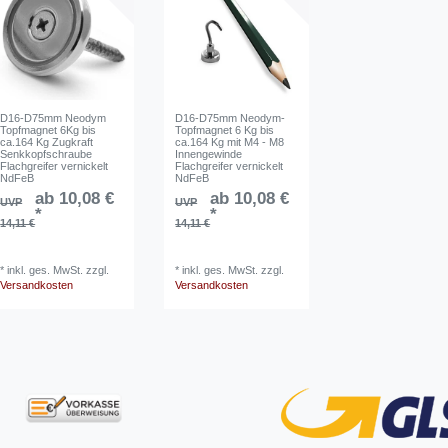
D16-D75mm Neodym
D16-D75mm Neodym-
Topfmagnet 6Kg bis
Topfmagnet 6 Kg bis
ca.164 Kg Zugkraft
ca.164 Kg mit M4 - M8
Senkkopfschraube
Innengewinde
Flachgreifer vernickelt
Flachgreifer vernickelt
NdFeB
NdFeB
ab 10,08 €
ab 10,08 €
UVP
UVP
*
*
14,11 €
14,11 €
*
inkl. ges. MwSt.
zzgl.
*
inkl. ges. MwSt.
zzgl.
Versandkosten
Versandkosten