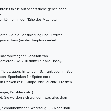
reit! Ob Sie auf Schatzsuche gehen oder
n.
er können in der Nähe des Magneten
aren. An die Benzinleitung und Luftfilter
anze Haus (an die Hauptwasserleitung
hlschrankmagnet. Schalten von
ntieren (DAS Hilfsmittel für alle Hobby-
n Tiefgaragen, hinter dem Schrank oder im See.
ten, Spanhaken für Späne etc.)
an Decken (z.B. Lampe, Akkuleuchte, Fresken,
rgie, Brushless etc.)
e). Sie werden sich wundern was alles dran
, Schraubenzieher, Werkzeug...) - Modellbau