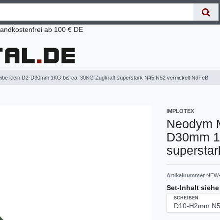
andkostenfrei ab 100 € DE
be klein D2-D30mm 1KG bis ca. 30KG Zugkraft superstark N45 N52 vernickelt NdFeB
IMPLOTEX
Neodym M
D30mm 1K
supersta
Artikelnummer
NEW-
Set-Inhalt sieh
SCHEIBEN