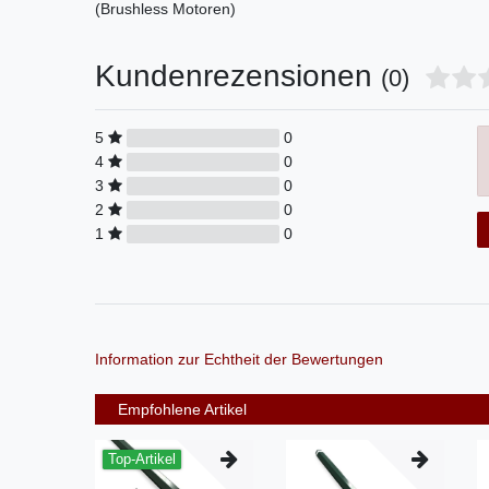
(Brushless Motoren)
Kundenrezensionen
(0)
5
0
4
0
3
0
2
0
1
0
Information zur Echtheit der Bewertungen
Empfohlene Artikel
Top-Artikel