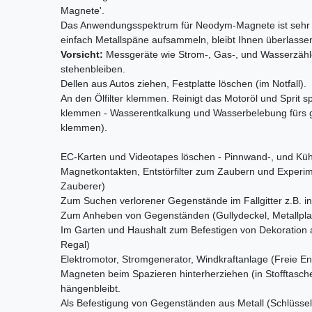
Magnete'.
Das Anwendungsspektrum für Neodym-Magnete ist sehr b
einfach Metallspäne aufsammeln, bleibt Ihnen überlasse
Vorsicht:
Messgeräte wie Strom-, Gas-, und Wasserzähl
stehenbleiben.
Dellen aus Autos ziehen, Festplatte löschen (im Notfall).
An den Ölfilter klemmen. Reinigt das Motoröl und Sprit sp
klemmen - Wasserentkalkung und Wasserbelebung fürs g
klemmen).
EC-Karten und Videotapes löschen - Pinnwand-, und Kü
Magnetkontakten, Entstörfilter zum Zaubern und Experime
Zauberer)
Zum Suchen verlorener Gegenstände im Fallgitter z.B. i
Zum Anheben von Gegenständen (Gullydeckel, Metallplat
Im Garten und Haushalt zum Befestigen von Dekoration 
Regal)
Elektromotor, Stromgenerator, Windkraftanlage (Freie Ene
Magneten beim Spazieren hinterherziehen (in Stofftasch
hängenbleibt.
Als Befestigung von Gegenständen aus Metall (Schlüssel