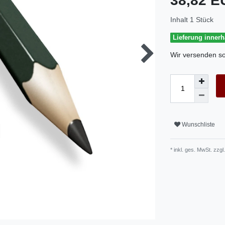
38,82 
Inhalt
1
Stück
Lieferung inner
Wir versenden so
Wunschliste
* inkl. ges. MwSt. zzgl.