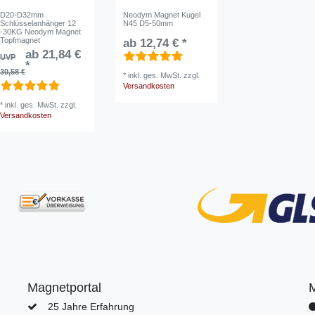
D20-D32mm
Neodym Magnet Kugel
Schlüsselanhänger 12
N45 D5-50mm
-30KG Neodym Magnet
Topfmagnet
ab 12,74 € *
ab 21,84 €
UVP
*
30,58 €
*
inkl. ges. MwSt.
zzgl.
Versandkosten
*
inkl. ges. MwSt.
zzgl.
Versandkosten
Magnetportal
25 Jahre Erfahrung