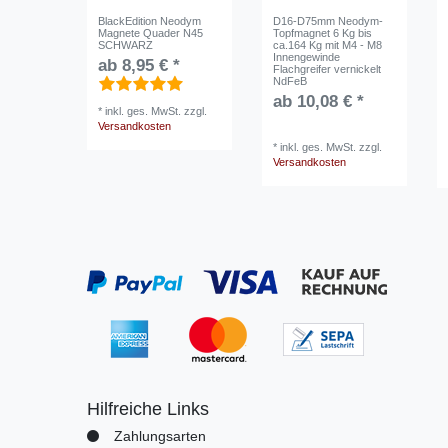
BlackEdition Neodym
D16-D75mm Neodym-
Magnete Quader N45
Topfmagnet 6 Kg bis
SCHWARZ
ca.164 Kg mit M4 - M8
Innengewinde
ab 8,95 € *
Flachgreifer vernickelt
NdFeB
ab 10,08 € *
*
inkl. ges. MwSt.
zzgl.
Versandkosten
*
inkl. ges. MwSt.
zzgl.
Versandkosten
Hilfreiche Links
Zahlungsarten