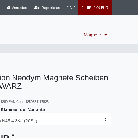
Anmelden
Registrieren
0
0
0,00 EUR
Magnete
tion Neodym Magnete Scheiben
HWARZ
1280
EAN Code
4250881117823
e Klammer der Variante
*