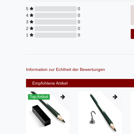
5
0
4
0
3
0
2
0
1
0
Information zur Echtheit der Bewertungen
Empfohlene Artikel
Top-Artikel