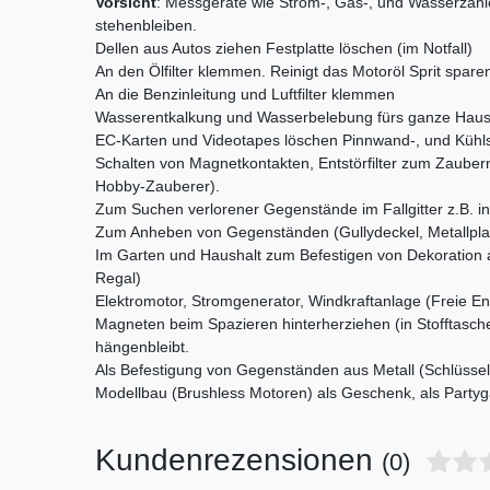
Vorsicht
: Messgeräte wie Strom-, Gas-, und Wasserzäh
stehenbleiben.
Dellen aus Autos ziehen Festplatte löschen (im Notfall)
An den Ölfilter klemmen. Reinigt das Motoröl Sprit spare
An die Benzinleitung und Luftfilter klemmen
Wasserentkalkung und Wasserbelebung fürs ganze Haus 
EC-Karten und Videotapes löschen Pinnwand-, und Küh
Schalten von Magnetkontakten, Entstörfilter zum Zaubern,
Hobby-Zauberer).
Zum Suchen verlorener Gegenstände im Fallgitter z.B. i
Zum Anheben von Gegenständen (Gullydeckel, Metallplat
Im Garten und Haushalt zum Befestigen von Dekoration 
Regal)
Elektromotor, Stromgenerator, Windkraftanlage (Freie Ene
Magneten beim Spazieren hinterherziehen (in Stofftasch
hängenbleibt.
Als Befestigung von Gegenständen aus Metall (Schlüssel
Modellbau (Brushless Motoren) als Geschenk, als Partyg
Kundenrezensionen
(0)