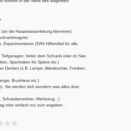
ler können in der Nähe des Magneten
n.
(an die Hauptwasserleitung klemmen).
lschrankmagnet.
 Experimentieren (DAS Hilfsmittel für alle
n Tiefgaragen, hinter dem Schrank oder im See.
ten, Spanhaken für Späne etc.)
an Decken (z.B. Lampe, Akkuleuchte, Fresken,
rgie, Brushless etc.)
e). Sie werden sich wundern was alles dran
, Schraubenzieher, Werkzeug...)
ag oder einfach nur zum angeben...