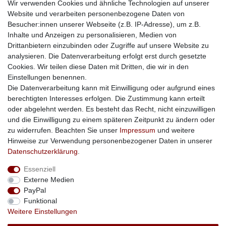
Mein Konto
Wir verwenden Cookies und ähnliche Technologien auf unserer
Website und verarbeiten personenbezogene Daten von
Konto
Besucher:innen unserer Webseite (z.B. IP-Adresse), um z.B.
Login
Inhalte und Anzeigen zu personalisieren, Medien von
Kontaktformular
Drittanbietern einzubinden oder Zugriffe auf unsere Website zu
analysieren. Die Datenverarbeitung erfolgt erst durch gesetzte
Cookies. Wir teilen diese Daten mit Dritten, die wir in den
Einstellungen benennen.
Impressum
Daten­schutz­erklärung
AGB
Die Datenverarbeitung kann mit Einwilligung oder aufgrund eines
berechtigten Interesses erfolgen. Die Zustimmung kann erteilt
oder abgelehnt werden. Es besteht das Recht, nicht einzuwilligen
Barrierefreiheitserklärung
Widerrufs­recht
und die Einwilligung zu einem späteren Zeitpunkt zu ändern oder
zu widerrufen. Beachten Sie unser
Impressum
und weitere
Hinweise zur Verwendung personenbezogener Daten in unserer
Kontakt
Vertrag widerrufen
Daten­schutz­erklärung
.
Essenziell
Externe Medien
PayPal
Funktional
Weitere Einstellungen